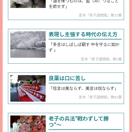
「道を保つものは、盈（み）つること
を欲せず」
定本「老子道徳経」第15章
表現し主張する時代の伝え方
「多言はしばしば窮す 中を守るに如か
ず 」
定本「老子道徳経」第5章
良薬は口に苦し
「信言は美ならず、美言は信ならず」
定本「老子道徳経」第81章
老子の兵法“戦わずして勝
つ”～