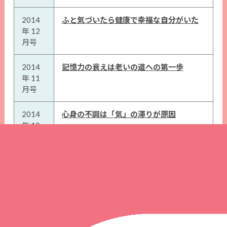
2014
ふと気づいたら健康で幸福な自分がいた
年 12
月号
2014
記憶力の衰えは老いの道への第一歩
年 11
月号
2014
心身の不調は「気」の滞りが原因
年 10
月号
2014
気力を費やしてしまう夏だからこそ始め
年 9月
たい
号
2014
あなたも「気のパワー」を鍛えることが
年 8月
できる