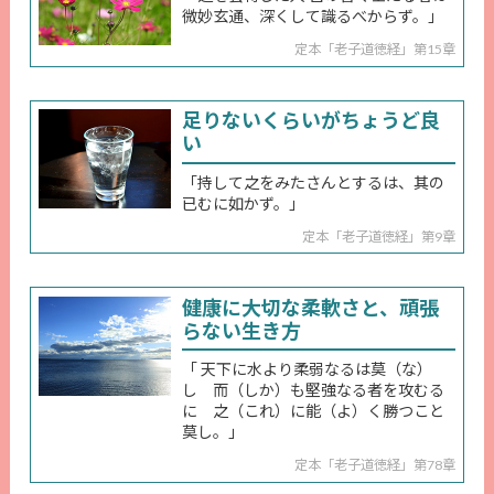
微妙玄通、深くして識るべからず。」
定本「老子道徳経」第15章
足りないくらいがちょうど良
い
「持して之をみたさんとするは、其の
已むに如かず。」
定本「老子道徳経」第9章
健康に大切な柔軟さと、頑張
らない生き方
「 天下に水より柔弱なるは莫（な）
し 而（しか）も堅強なる者を攻むる
に 之（これ）に能（よ）く勝つこと
莫し。」
定本「老子道徳経」第78章