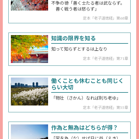
不争の徳「善く士たる者は武ならず。
善く戦う者は怒らず」
定本「老子道徳経」第68章
知識の限界を知る
知って知らずとするは上なり
定本「老子道徳経」第71章
働くことも休むことも同じく
らい大切
「物壮（さかん）なれば則ち老ゆ」
定本「老子道徳経」第55章
作為と無為はどちらが得？
「学を為（な）せば日に益（えき）