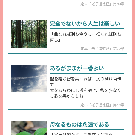
定本「老子道徳経」第34章
完全でないから人生は楽しい
「曲なれば則ち全うし、枉なれば則ち
直し」
定本「老子道徳経」第22章
あるがままが一番よい
聖を経ち智を乗つれば、民の利は百倍
す
素をあらわにし樸を抱き、私を少なく
し欲を寡からしむ
定本「老子道徳経」第19章
母なるものは永遠である
「谷神は死なず、是を玄牝と謂う」