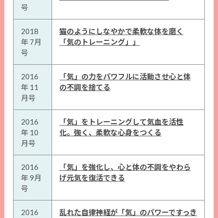
号
2018
猫のようにしなやかで柔軟な体を磨く
年 7月
「気のトレーニング」」
号
2016
「気」の力をパワフルに活動させ心と体
年 11
の不調を捨てる
月号
2016
「気」をトレーニングして気血を活性
年 10
化。強く、柔軟な心身をつくる
月号
2016
「気」を強化し、心と体の不調をやわら
年 9月
げ元気を復活できる
号
2016
乱れた自律神経が「気」のパワーですっき