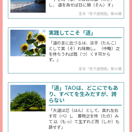
し、 道を為せば日に損（そん）す」
定本「老子道徳経」第48章
実践してこそ「道」
「道の言に出づるは、淡乎（たんこ）
として其（そ）れ味無し。 （中略）之
を持ちうれば既（つ）くす可から
ず。」
定本「老子道徳経」第35章
「道」TAOは、どこにでもあ
り、すべてを生みだすが、誇
らない
「大道は氾（はん）として、其れ左右
す可（べ）し 萬物之を恃（たの）み
て 以（もっ）て生ずれど而（しか）も
辞せず」