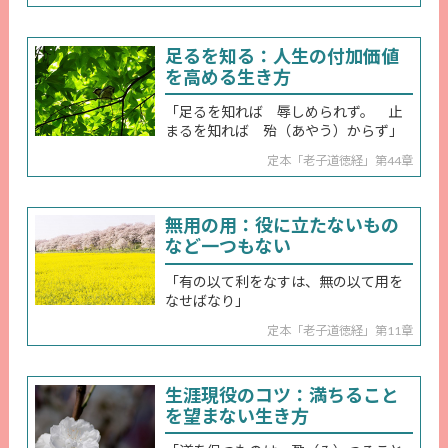
足るを知る：人生の付加価値
を高める生き方
「足るを知れば 辱しめられず。 止
まるを知れば 殆（あやう）からず」
定本「老子道徳経」第44章
無用の用：役に立たないもの
など一つもない
「有の以て利をなすは、無の以て用を
なせばなり」
定本「老子道徳経」第11章
生涯現役のコツ：満ちること
を望まない生き方