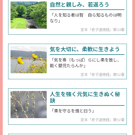
自然と親しみ、若返ろう
「人を知る者は智 自ら知るものは明
なり」
定本「老子道徳経」第33章
気を大切に、柔軟に生きよう
「気を専（もっぱ）らにし柔を致し、
能く嬰児たらんか」
定本「老子道徳経」第52章
人生を強く元気に生きぬく秘
訣
「柔を守るを強と曰う」
定本「老子道徳経」第52章