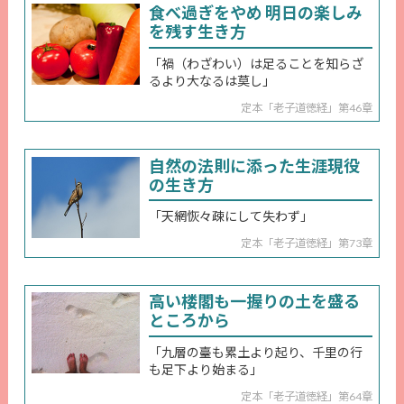
食べ過ぎをやめ 明日の楽しみ
を残す生き方
「禍（わざわい）は足ることを知らざ
るより大なるは莫し」
定本「老子道徳経」第46章
自然の法則に添った生涯現役
の生き方
「天網恢々疎にして失わず」
定本「老子道徳経」第73章
高い楼閣も一握りの土を盛る
ところから
「九層の臺も累土より起り、千里の行
も足下より始まる」
定本「老子道徳経」第64章