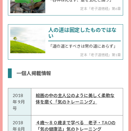
定本「老子道徳経」第6章
人の道は固定したものではな
い
「道の道とすべきは常の道にあらず」
定本「老子道徳経」第1章
一個人掲載情報
2018
絵画の中の主人公のように美しく柔軟な
年 9月
体を磨く「気のトレーニング」
号
2018
４歳～８０歳まで学べる 老子・TAOの
年 8月
「気の健康法」気のトレーニング