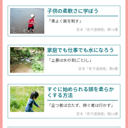
子供の柔軟さに学ぼう
「柔よく剛を制す」
定本「老子道徳経」第76章
家庭でも仕事でも水になろう
「上善は水の若(ごと)し」
定本「老子道徳経」第8章
すぐに始められる頭を柔らか
くする方法
「企つ者は立たず、跨ぐ者は行かず」
定本「老子道徳経」第24章