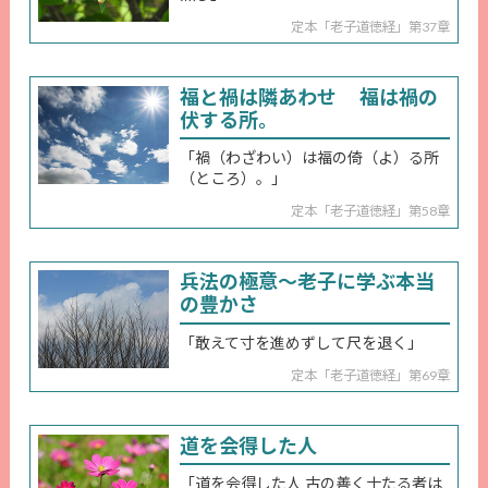
定本「老子道徳経」第37章
福と禍は隣あわせ 福は禍の
伏する所。
「禍（わざわい）は福の倚（よ）る所
（ところ）。」
定本「老子道徳経」第58章
兵法の極意～老子に学ぶ本当
の豊かさ
「敢えて寸を進めずして尺を退く」
定本「老子道徳経」第69章
道を会得した人
「道を会得した人 古の善く士たる者は