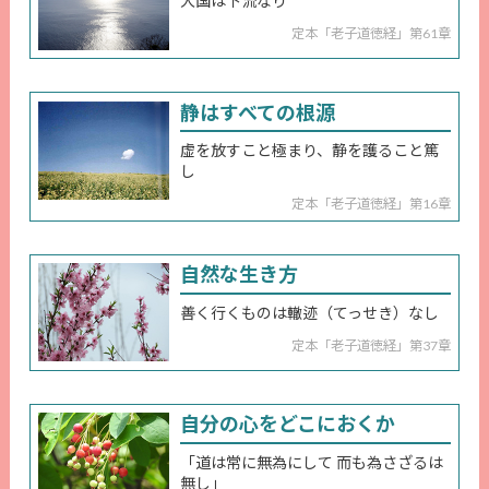
大国は下流なり
定本「老子道徳経」第61章
静はすべての根源
虚を放すこと極まり、静を護ること篤
し
定本「老子道徳経」第16章
自然な生き方
善く行くものは轍迹（てっせき）なし
定本「老子道徳経」第37章
自分の心をどこにおくか
「道は常に無為にして 而も為さざるは
無し」