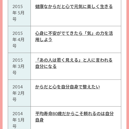
2015
健康なからだと心で元気に楽しく生きる
年 5月
号
2015
心身に不安がでてきたら「気」の力を活
年 4月
用しよう
号
2015
「あの人は若く見える」と人に言われる
年 3月
自分になる
号
2014
からだと心を自分自身で整えたい
年 2月
号
2014
平均寿命80歳だからこそ頼れるのは自分
年 1月
自身
号