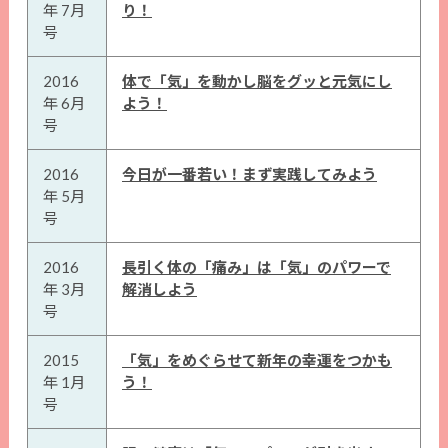
年 7月
り！
号
2016
体で「気」を動かし脳をグッと元気にし
年 6月
よう！
号
2016
今日が一番若い！まず実践してみよう
年 5月
号
2016
長引く体の「痛み」は「気」のパワーで
年 3月
解消しよう
号
2015
「気」をめぐらせて新年の幸運をつかも
年 1月
う！
号