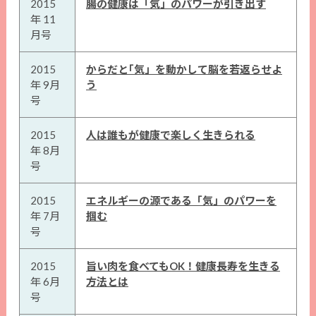
2015
腸の健康は「気」のパワーが引き出す
年 11
月号
2015
からだと｢気」を動かして脳を若返らせよ
年 9月
う
号
2015
人は誰もが健康で楽しく生きられる
年 8月
号
2015
エネルギーの源である「気」のパワーを
年 7月
掴む
号
2015
旨い肉を食べてもOK！健康長寿を生きる
年 6月
方法とは
号