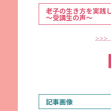
老子の生き方を実践
～受講生の声～
＞＞＞
記事画像