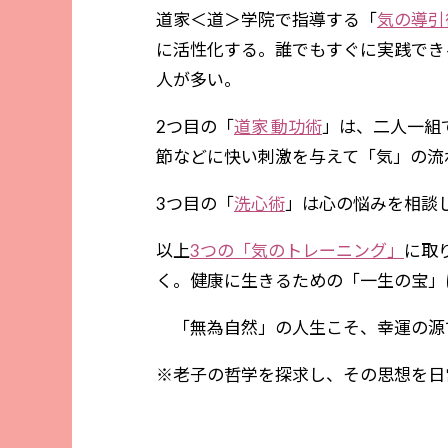
道家＜道＞学院で指導する「
気の導引
に活性化する。誰でもすぐに実践でき
人が多い。
2つ目の「
道家 動功術
」は、二人一組
節などに快い刺激を与えて「気」の流
3つ目の「
洗心術
」は心の悩みを相談
以上
3つの「気のトレーニング」
に取
く。健康に生きるための「一生の宝」
「無為自然」の人生こそ、幸運の源で
※老子の哲学を探求し、その思想を日