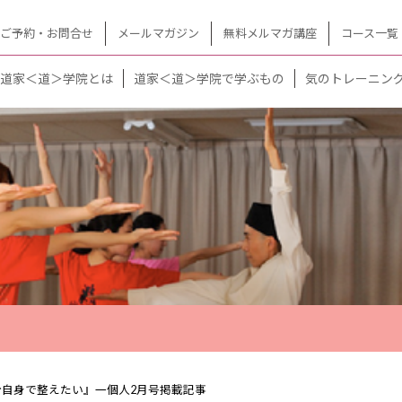
ご予約・お問合せ
メールマガジン
無料メルマガ講座
コース一覧
道家＜道＞学院とは
道家＜道＞学院で学ぶもの
気のトレーニン
自身で整えたい』一個人2月号掲載記事