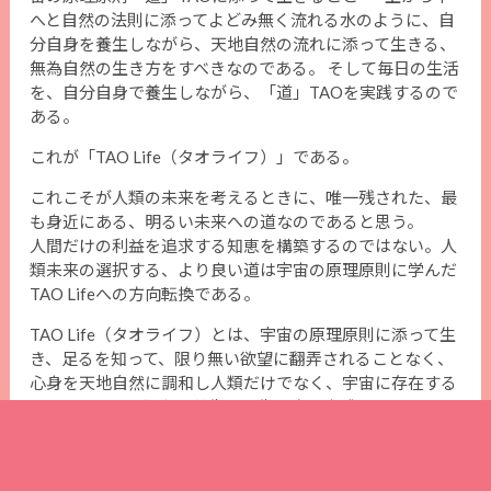
へと自然の法則に添ってよどみ無く流れる水のように、自
分自身を養生しながら、天地自然の流れに添って生きる、
無為自然の生き方をすべきなのである。 そして毎日の生活
を、自分自身で養生しながら、「道」TAOを実践するので
ある。
これが「TAO Life（タオライフ）」である。
これこそが人類の未来を考えるときに、唯一残された、最
も身近にある、明るい未来への道なのであると思う。
人間だけの利益を追求する知恵を構築するのではない。人
類未来の選択する、より良い道は宇宙の原理原則に学んだ
TAO Lifeへの方向転換である。
TAO Life（タオライフ）とは、宇宙の原理原則に添って生
き、足るを知って、限り無い欲望に翻弄されることなく、
心身を天地自然に調和し人類だけでなく、宇宙に存在する
すべてのものと調和し共生する生き方を実践することだ。
道家、道教の養生（導引、気功、静坐法）によって無為自
然の心と体を保つことで、人間至上主義の考えを脱出し、
宇宙と共生する積極的な生き方である。