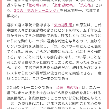
道＞学院は「
気の導引術
」「
道家 動功術
」「
洗心術
」とい
う、
3つの「気のトレーニング」
を日本で唯一、指導する
学校だ。
道家＜道＞学院で指導する「
気の導引術
」の原型は、古代
中国の人々が野生動物の動きにヒントを得て、五千年以上
前から行ってきた健康術である。呼吸とともにゆったりと
からだを動かし、ツボに適度な刺激を与えるので、血液や
リンパの流れを活性化し、「気」のパワーをどんどん高め
てくれる。また、からだが健康になれば、心にも強く作用
する。なにごとに対しても前向きになり、つい悪いことを
考えたがる癖がスッと取れてしまうのだ。習ったその日か
ら、すぐに実践できる自然な動きだが、続けるたびにスト
レスやからだの不調が洗い流されるのを実感できる。一度
身につければ、まさに一生の宝である。
2つ目のトレーニングである「
道家 動功術
」は、二人一
組で決まった技を掛け合いながら自然な動きを身につける
健康武術だ。普段は動かすことのない部分に刺激を与えて
「気」の流れを起こし、さまざまな人と組むことで心の壁
がなくなっていく。ごく自然な形でコミュニケーション上