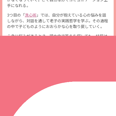
手になれる。
3つ目の「
洗心術
」では、自分が抱えている心の悩みを話
しながら、対話を通して老子の実践哲学を学ぶ。その過程
の中で子どものようにおおらかな心を取り戻していく。
心身に悩みがあるとき、頭の中で答えを探しても、結局は
一歩も前進しない。まず動くこと。道家＜道＞学院での学
びを通して、健康なからだと心をつくろう。思い立ったそ
の日があなたの入学日だ。
※道家とは、老子の哲学世界を探求し、その思想を日常生
活の中で実践する人たちの総称
老子の生き方を実践しています。
～受講生の声～
＞＞＞ 男性受講生の声 ＜＜＜
＞＞＞ 女性受
講生の声 ＜＜＜