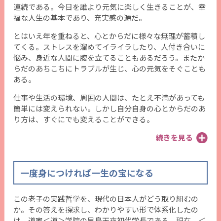
連続である。今日を誰より元気に楽しく生きることが、幸
福な人生の基本であり、充実感の源だ。
とはいえ年を重ねると、心とからだに様々な無理が蓄積し
てくる。ストレスを溜めてイライラしたり、人付き合いに
悩み、身近な人間に腹を立てることもあるだろう。またか
らだのあちこちにトラブルが生じ、心の元気をそぐことも
ある。
仕事や生活の環境、周囲の人間は、たとえ不満があっても
簡単には変えられない。しかし自分自身の心とからだのあ
り方は、すぐにでも変えることができる。
続きを見る
一度身につければ一生の宝になる
この老子の実践哲学を、現代の日本人がどう取り組むの
か。その答えを探求し、わかりやすい形で体系化したの
は、道家＜道＞学院の早島天來初代学長である。現在、＜