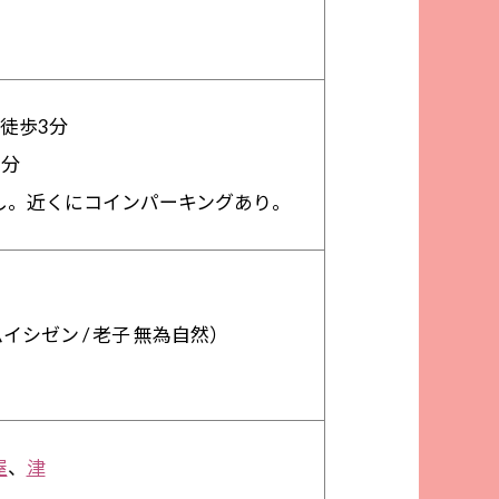
徒歩3分
9分
し。近くにコインパーキングあり。
 ムイシゼン / 老子 無為自然）
屋
、
津