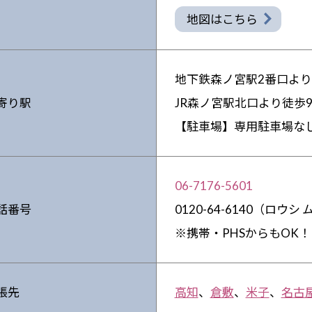
地図はこちら
地下鉄森ノ宮駅2番口より
寄り駅
JR森ノ宮駅北口より徒歩
【駐車場】専用駐車場な
06-7176-5601
話番号
0120-64-6140（ロウシ
※携帯・PHSからもOK！
張先
高知
、
倉敷
、
米子
、
名古