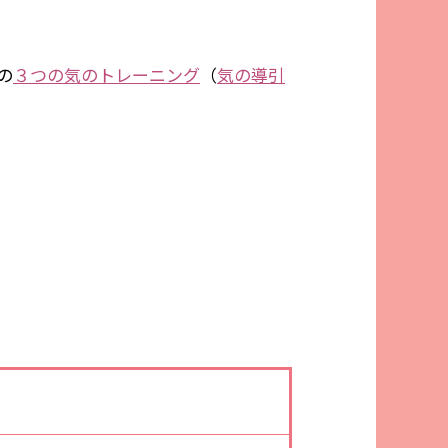
の
３つの気のトレーニング
（
気の導引