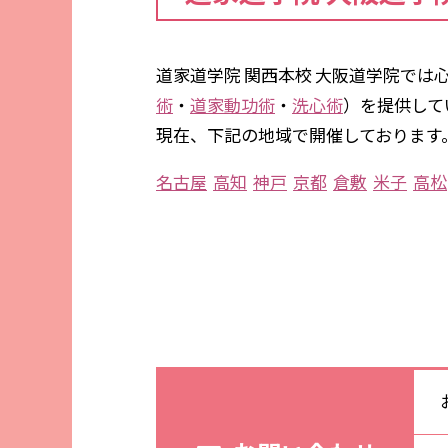
道家道学院 関西本校 大阪道学院で
術
・
道家動功術
・
洗心術
）を提供して
現在、下記の地域で開催しております
名古屋
高知
神戸
京都
倉敷
米子
高松