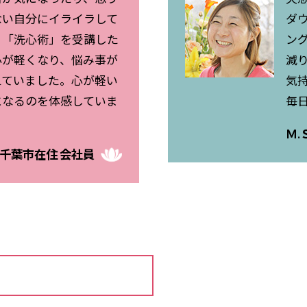
ない自分にイライラして
ダ
、「洗心術」を受講した
ン
心が軽くなり、悩み事が
減
えていました。心が軽い
気
になるのを体感していま
毎
Ｍ.
才 千葉市在住 会社員