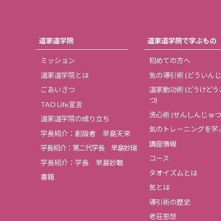
道家道学院
道家道学院で学ぶもの
ミッション
初めての方へ
道家道学院とは
気の導引術
(どういんじ
ごあいさつ
道家動功術
(どうけどう
つ)
TAO Life宣言
洗心術
(せんしんじゅつ
道家道学院の成り立ち
気のトレーニングを学
学長紹介：創設者 早島天來
講座情報
学長紹介：第二代学長 早島妙瑞
コース
学長紹介：学長 早島妙聴
タオイズムとは
書籍
気とは
導引術の歴史
老荘思想