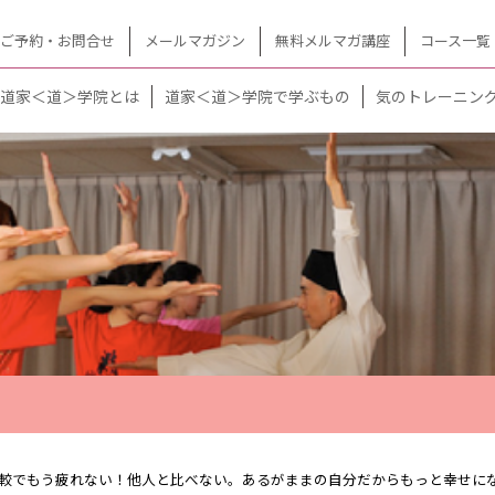
ご予約・お問合せ
メールマガジン
無料メルマガ講座
コース一覧
道家＜道＞学院とは
道家＜道＞学院で学ぶもの
気のトレーニン
較でもう疲れない！他人と比べない。あるがままの自分だからもっと幸せにな