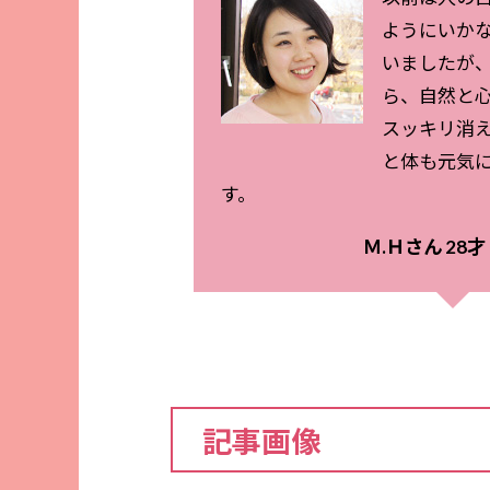
ようにいか
いましたが
ら、自然と
スッキリ消
と体も元気
す。
Ｍ.Ｈさん 28
記事画像