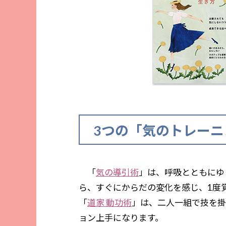
3つの「気のトレー
「
気の導引術
」は、呼吸とともにゆ
ら、すぐにからだの変化を感じ、1度
「
道家 動功術
」は、二人一組で技を掛
ョン上手になります。