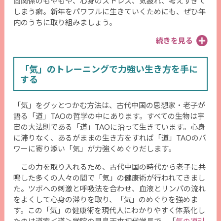
間関係のもやもや、心身のストレス、気疲れ、考えすぎて
しまう癖。新年をパワフルに生きていくためにも、ぜひ年
内のうちに取り組みましょう。
続きを見る
「気」のトレーニングで力強い生き方を手に
する
「気」をグッとつかむ方法は、古代中国の思想家・老子が
語る「道」TAOの哲学の中にあります。すべての生物は宇
宙の大法則である「道」TAOに沿って生きています。心身
に滞りなく、あるがままの生き方をすれば「道」TAOのパ
ワーに寄り添い「気」が力強くめぐりだします。
この力を取り入れるため、古代中国の時代から老子に共
鳴した多くの人々の間で「気」の健康術が行われてきまし
た。ツボへの刺激と呼吸法を合わせ、血液とリンパの流れ
をよくして心身の滞りを取り、「気」のめぐりを強めま
す。この「気」の健康術を現代人にわかりやすく体系化し