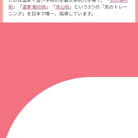
たのは道家＜道＞学院の早島天來初代学長で、「
気の導引
術
」「
道家 動功術
」「
洗心術
」という3つの「気のトレー
ニング」を日本で唯一、指導しています。
「
気の導引術
」は呼吸とともにゆったりと体を動かし、ツ
ボに刺激を与えながら「気」を最大限に活性化。「
道家 動
功術
」は、二人一組で決まった技を掛け合いながら自然な
動きを身につける健康武術で、洞察力、コミュニケーショ
ン力が高まります。「
洗心術
」は心の悩みを解放しながら
対話を行い、老子の実践哲学を本格的に学ぶ哲学的講座で
す。
この3つを実践すれば「気」がめぐり、健康で、自分ら
しい力強い生き方ができる、まさに一生の宝です。ぜひ道
家＜道＞学院へ。思い立った「今」こそ最高の入学日で
す。
記事画像