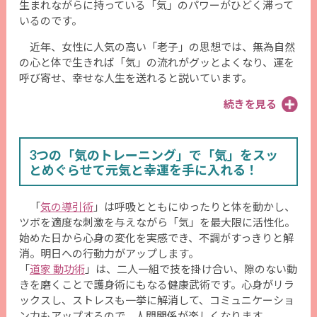
生まれながらに持っている「気」のパワーがひどく滞って
いるのです。
近年、女性に人気の高い「老子」の思想では、無為自然
の心と体で生きれば「気」の流れがグッとよくなり、運を
呼び寄せ、幸せな人生を送れると説いています。
続きを見る
3つの「気のトレーニング」で「気」をスッ
とめぐらせて元気と幸運を手に入れる！
「
気の導引術
」は呼吸とともにゆったりと体を動かし、
ツボを適度な刺激を与えながら「気」を最大限に活性化。
始めた日から心身の変化を実感でき、不調がすっきりと解
消。明日への行動力がアップします。
「
道家 動功術
」は、二人一組で技を掛け合い、隙のない動
きを磨くことで護身術にもなる健康武術です。心身がリラ
ックスし、ストレスも一挙に解消して、コミュニケーショ
ン力もアップするので、人間関係が楽しくなります。