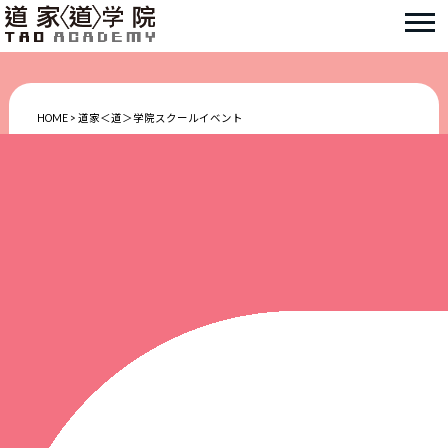
HOME
>
道家＜道＞学院スクールイベント
道家＜道＞学院スクールイベント
初めての方にピッタリ！！
全国の＜道＞学院 イベント情報