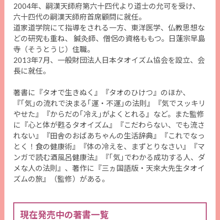
2004年、嗣漢天師府第六十四代より道士の允可を受け、
六十四代の嗣漢天師府首席顧問に就任。
道家道学院にて指導をされる一方、東洋医学、仏教思想な
どの研究も重ね、 鍼灸師、僧侶の資格ももつ。日蓮宗早島
寺（そうとうじ）住職。
2013年7月、一般財団法人日本タオイズム協会を設立、会
長に就任。
著書に『タオで生きぬく』『タオのひけつ』のほか、
『｢気｣の流れで決まる｢運・不運｣の法則』『気でスッキリ
やせた』『からだの｢冷え｣がよくとれる』など。また監修
に『心と体が甦るタオイズム』『こだわらない、でも流さ
れない』『田舎のおばあちゃんの生活辞典』『これでなっ
とく！食の健康術』『体の冷えを、まずとりなさい』『マ
ンガで読む酒風呂健康法』『｢気｣でわかる成功する人、ダ
メな人の法則』、著作に『三ヵ国語版・天來大先生タオイ
ズムの旅』（監修）がある。
現在発売中の著書一覧