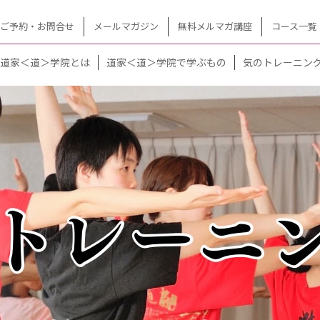
ご予約・お問合せ
メールマガジン
無料メルマガ講座
コース一覧
道家＜道＞学院とは
道家＜道＞学院で学ぶもの
気のトレーニン