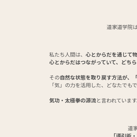
道家道学院
私たち人間は、
心とからだを通じて
心とからだはつながっていて、どちら
その
自然な状態を取り戻す方法が、
「気」の力を活用した、どなたでも
気功・太極拳の源流
と言われています
道
「導引術・