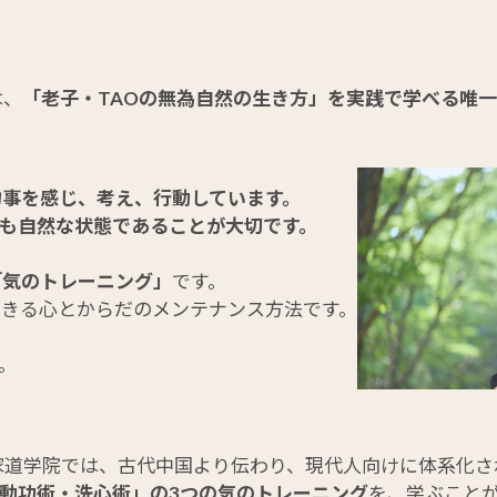
は、
「老子・TAOの無為自然の生き方」を実践で学べる唯
物事を感じ、考え、行動しています。
も自然な状態であることが大切です。
「気のトレーニング」
です。
できる心とからだのメンテナンス方法です。
。
家道学院では、古代中国より伝わり、現代人向けに体系化さ
動功術・洗心術」の3つの気のトレーニング
を、学ぶこと