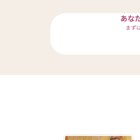
あな
まず