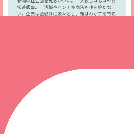
新聞の社会面を見るがいい。 人殺しはもはや日
常茶飯事。 汚職やインチキ商法も後を絶たな
い。企業は金儲けに汲々とし、親はわが子を有名
校に進学させるために奔走している。社会の木鐸
であるべきマスコミも、視聴率や販売部数の拡張
競争にうつつを抜かしている。 いじめや子供の
自殺、校内暴力など、私達の育った時代には想像
もできなかったことである。 それらのすべてと
は言わないが、多くは物質万能の価値観に端を発
しているのである。 そこには弱者をいたわる人
間的な心の優しさは微塵もなく、弱肉強食の論理
だけが堂々とまかり通っている。 現代の文明社
会に生きる人達は、好むと好まざるとに関わら
ず、豊かさの代償として心におおきな重荷を背負
わされているのである。
そんな重荷から解き放たれて、無為自然に楽しく
生きるためには
赤ちゃんの無欲を見習えばいいんだ。