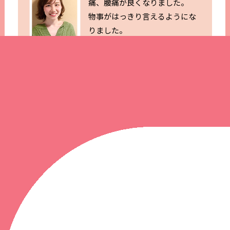
痛、腰痛が良くなりました。
物事がはっきり言えるようにな
りました。
自分のやりたいことや夢も見つ
かり、元気に前進しています。
M・Fさん 23歳 会社員
動功術と導引術の実践で体質が変わったこと
は、感動の一言に尽きます
妻が道家〈道〉学院に通っていたことから興味を
持ち、気楽な気持ちで入学しました。週1回の
「動功術」という健康武術の稽古に通い、毎日、
朝夕行う「導引術」を習って、家で実践しまし