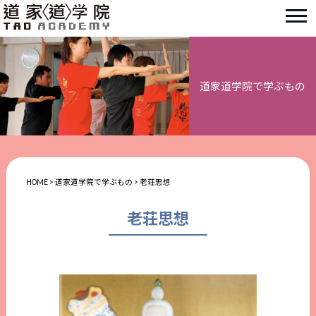
道家道学院で学ぶもの
HOME
>
道家道学院で学ぶもの
>
老荘思想
老荘思想