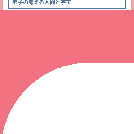
老子の考える人間と宇宙
人間も宇宙の一部、天地自然の一部としてこの世に生み出
されたものであると考えます。
西洋文明的な人間が自然を支配して、利用する、という考
え方とは全く違う、人間もその自然の一部であると考える
のです。
人類が今直面している危機に答えをくれる老
子
現代のように、温暖化現象、原子力発電への危機感、遺伝
子組み換え食品への不安、など西洋的な考え方で走り続け
てきた経済や文明や工業の発展や、すべてを人工的に作り
替えるといった人間中心の考え方に限界を感じ、人類の未
来への不安に、答えをくれるのが、この紀元前に中国で完
成された「道TAO」の思想であり、「老子道徳経」の哲学
なのです。