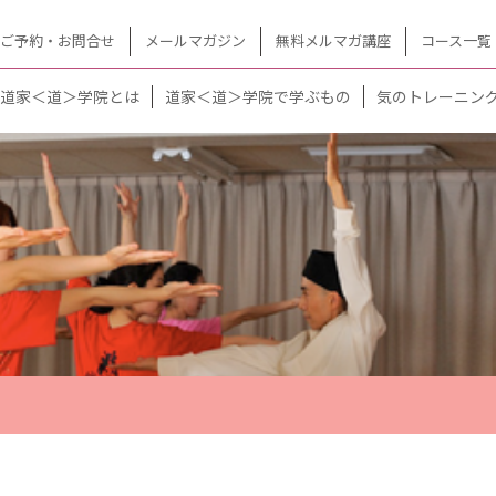
ご予約・お問合せ
メールマガジン
無料メルマガ講座
コース一覧
道家＜道＞学院とは
道家＜道＞学院で学ぶもの
気のトレーニン